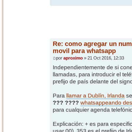
Re: como agregar un nume
movil para whatsapp
por
aproximo
» 21 Oct 2016, 12:33
Independientemente de si cone
llamadas, para introducir el tel
prefijo de país delante del signo
Para
llamar a Dublín, Irlanda
se
??? ????
whatsappeando desd
para cualquier agenda telefónic
Explicación: + es para especifi
usar 00), 353 es el prefijo de I