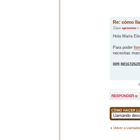
Re: cómo lla
por
aproximo
» 
Hola María Ele
Para poder
lla
necesitas marc
009 88163262
Publicar una
respuesta
CÓMO HACER LL
Volver a Llamadas