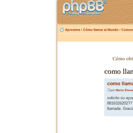
Aproxima
‹
Cómo llamar al Mundo
‹
Comuni
Cómo obt
como llam
como llama
por
Maria Elena
solicito su ay
8816326202?? e
llamada. Graci