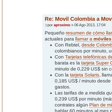
Re: Movil Colombia a Movi
por
aproximo
» 06 Ago 2013, 17:04
Pequeño
resumen de cómo llam
actuales para
llamar a
móviles
Con Rebtel,
desde Colombi
colombianos por minuto, 
Con
Tarjetas telefónicas d
barata es la
tarjeta Super 
minuto de 0,229 US$ sin c
Con la
tarjeta Solaris
, llam
0,185 US$ / minuto desde un
gastos.
Las tarifas de
a medida qu
0,239 US$ por minuto (más
contrates algún
Plan de m
hablar 60 minutos al mes