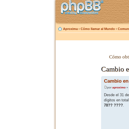
Aproxima
‹
Cómo llamar al Mundo
‹
Comuni
Cómo obt
Cambio e
Cambio en
por
aproximo
» 
Desde el 31 de
dígitos en tota
78?? ????
.