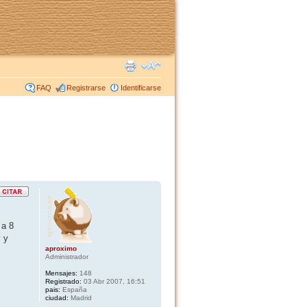
FAQ
Registrarse
Identificarse
 a 8
?
y
aproximo
Administrador
Mensajes:
148
Registrado:
03 Abr 2007, 16:51
pais:
España
ciudad:
Madrid