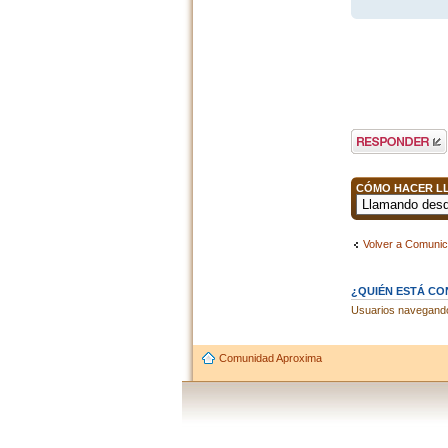
Publicar una
respuesta
CÓMO HACER LL
Volver a Comunic
¿QUIÉN ESTÁ C
Usuarios navegando 
Comunidad Aproxima