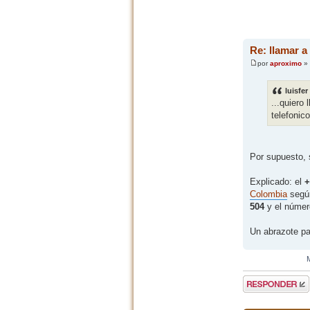
Re: llamar a
por
aproximo
» 
luisfer
...quiero
telefonic
Por supuesto, 
Explicado: el
+
Colombia
según
504
y el númer
Un abrazote pa
Publicar una
respuesta