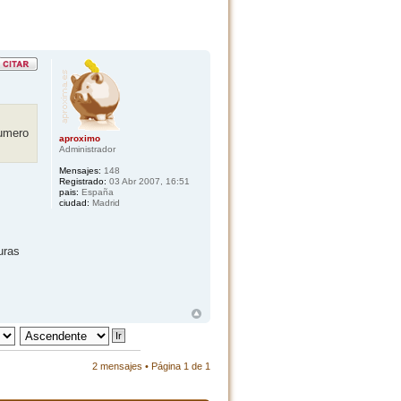
umero
aproximo
Administrador
Mensajes:
148
Registrado:
03 Abr 2007, 16:51
pais:
España
ciudad:
Madrid
uras
2 mensajes • Página
1
de
1