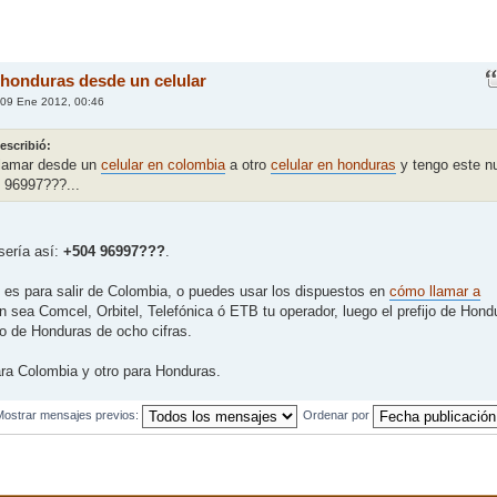
 honduras desde un celular
09 Ene 2012, 00:46
 escribió:
 llamar desde un
celular en colombia
a otro
celular en honduras
y tengo este n
o 96997???...
sería así:
+504 96997???
.
es para salir de Colombia, o puedes usar los dispuestos en
cómo llamar a
 sea Comcel, Orbitel, Telefónica ó ETB tu operador, luego el prefijo de Hond
o de Honduras de ocho cifras.
ra Colombia y otro para Honduras.
Mostrar mensajes previos:
Ordenar por