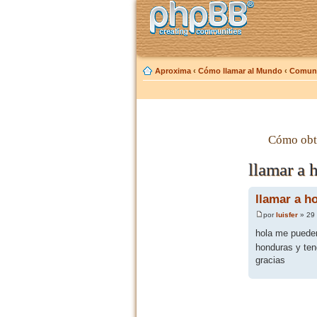
Aproxima
‹
Cómo llamar al Mundo
‹
Comuni
Cómo obt
llamar a 
llamar a h
por
luisfer
» 29 
hola me pueden
honduras y ten
gracias