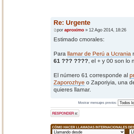
Re: Urgente
por
aproximo
» 12 Ago 2014, 18:26
Estimado cmorales:
Para
llamar de Perú a Ucrania
m
61 ??? ????
, el + y 00 son l
El número 61 corresponde al
p
Zaporozhye
o Zaporiyia, una d
quieres llamar.
Mostrar mensajes previos:
Publicar una
respuesta
CÓMO HACER LLAMADAS INTERNACIONALES DESD