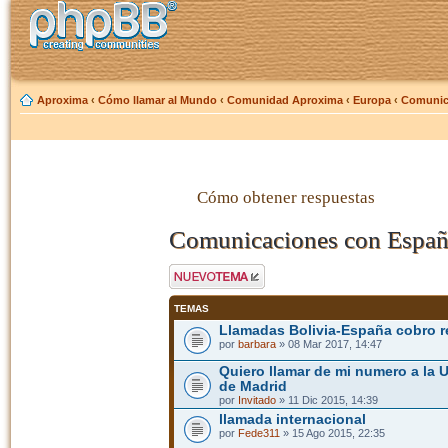
Aproxima
‹
Cómo llamar al Mundo
‹
Comunidad Aproxima
‹
Europa
‹
Comunic
Cómo obtener respuestas
Comunicaciones con Espa
Publicar un nuevo
tema
TEMAS
Llamadas Bolivia-España cobro r
por
barbara
» 08 Mar 2017, 14:47
Quiero llamar de mi numero a la
de Madrid
por
Invitado
» 11 Dic 2015, 14:39
llamada internacional
por
Fede311
» 15 Ago 2015, 22:35