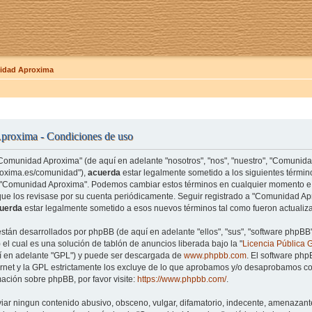
dad Aproxima
roxima - Condiciones de uso
"Comunidad Aproxima" (de aquí en adelante "nosotros", "nos", "nuestro", "Comunid
roxima.es/comunidad"),
acuerda
estar legalmente sometido a los siguientes término
e "Comunidad Aproxima". Podemos cambiar estos términos en cualquier momento e 
que los revisase por su cuenta periódicamente. Seguir registrado a "Comunidad 
uerda
estar legalmente sometido a esos nuevos términos tal como fueron actualiz
están desarrollados por phpBB (de aquí en adelante "ellos", "sus", "software php
el cual es una solución de tablón de anuncios liberada bajo la "
Licencia Pública 
uí en adelante "GPL") y puede ser descargada de
www.phpbb.com
. El software php
rnet y la GPL estrictamente los excluye de lo que aprobamos y/o desaprobamos co
ación sobre phpBB, por favor visite:
https://www.phpbb.com/
.
iar ningun contenido abusivo, obsceno, vulgar, difamatorio, indecente, amenazante