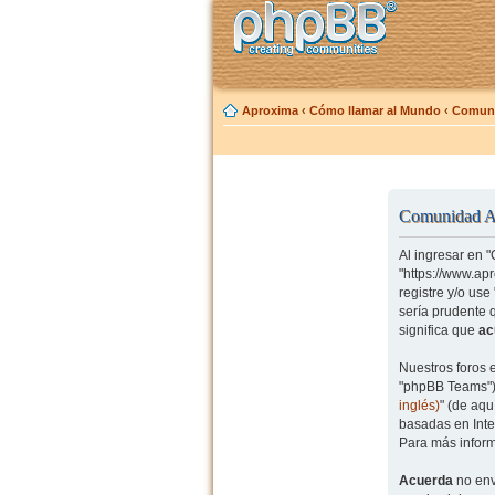
Aproxima
‹
Cómo llamar al Mundo
‹
Comuni
Comunidad Ap
Al ingresar en 
"https://www.ap
registre y/o us
sería prudente 
significa que
ac
Nuestros foros 
"phpBB Teams") 
inglés)
" (de aq
basadas en Inte
Para más inform
Acuerda
no env