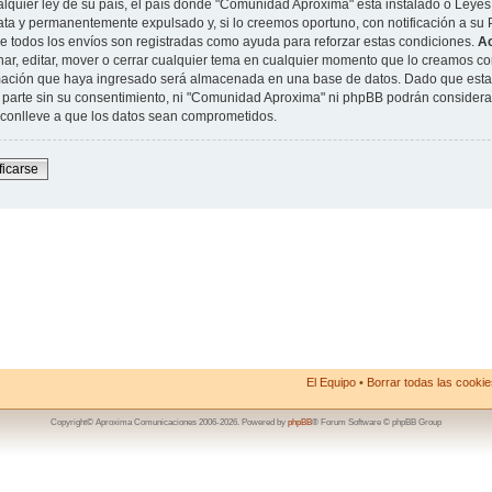
alquier ley de su país, el país donde "Comunidad Aproxima" está instalado o Leyes
ta y permanentemente expulsado y, si lo creemos oportuno, con notificación a su P
de todos los envíos son registradas como ayuda para reforzar estas condiciones.
A
nar, editar, mover o cerrar cualquier tema en cualquier momento que lo creamos 
mación que haya ingresado será almacenada en una base de datos. Dado que esta
 parte sin su consentimiento, ni "Comunidad Aproxima" ni phpBB podrán considera
conlleve a que los datos sean comprometidos.
ficarse
El Equipo
•
Borrar todas las cookies
Copyright© Aproxima Comunicaciones 2006-2026. Powered by
phpBB
® Forum Software © phpBB Group