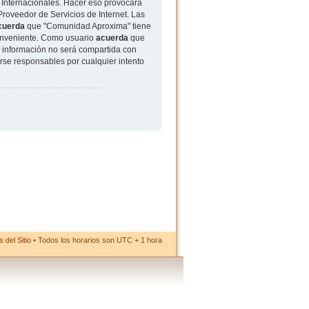
 Internacionales. Hacer eso provocará
roveedor de Servicios de Internet. Las
cuerda
que "Comunidad Aproxima" tiene
conveniente. Como usuario
acuerda
que
 información no será compartida con
rse responsables por cualquier intento
 del Sitio
• Todos los horarios son UTC + 1 hora