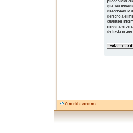
pueda violar cu
que sea inmedia
direcciones IP 
derecho a elimi
cualquier infor
ninguna tercera
de hacking que 
Volver a identi
Comunidad Aproxima