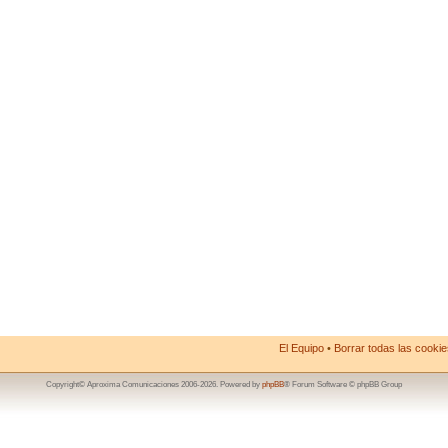
El Equipo
•
Borrar todas las cookies
Copyright© Aproxima Comunicaciones 2006-2026. Powered by
phpBB
® Forum Software © phpBB Group