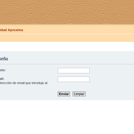
dad Aproxima
seña
rio:
il:
irección de email que introdujo al