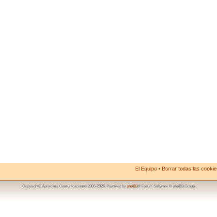
El Equipo
•
Borrar todas las cookies
Copyright© Aproxima Comunicaciones 2006-2026. Powered by
phpBB
® Forum Software © phpBB Group