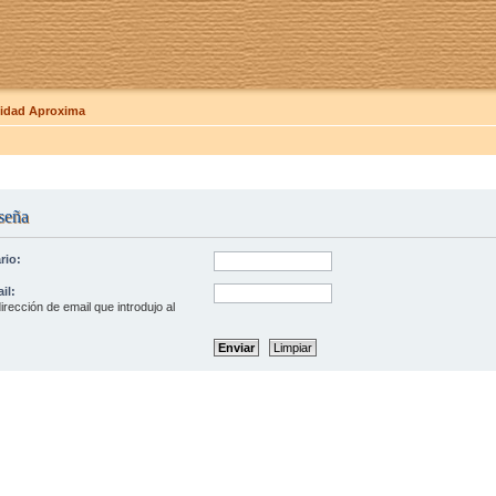
dad Aproxima
seña
rio:
il:
irección de email que introdujo al