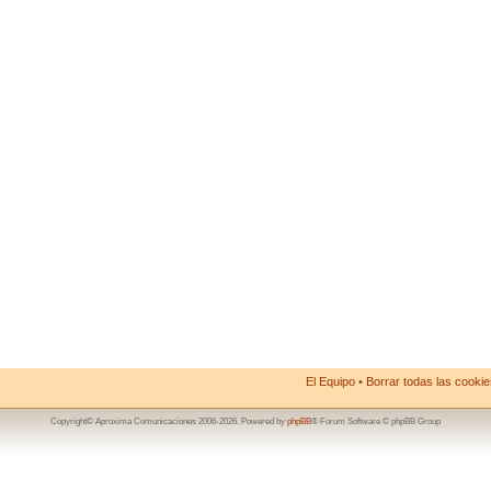
El Equipo
•
Borrar todas las cookies
Copyright© Aproxima Comunicaciones 2006-2026. Powered by
phpBB
® Forum Software © phpBB Group