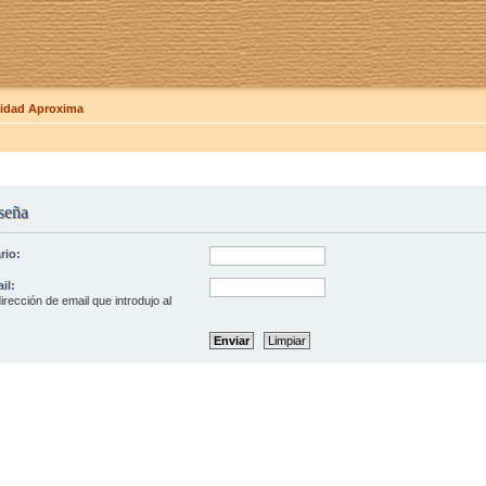
dad Aproxima
seña
rio:
il:
irección de email que introdujo al