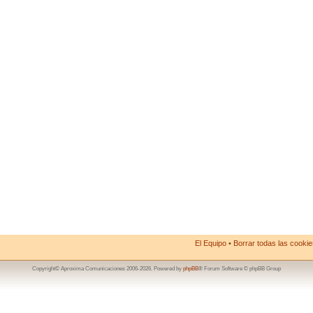
El Equipo
•
Borrar todas las cookies
Copyright© Aproxima Comunicaciones 2006-2026. Powered by
phpBB
® Forum Software © phpBB Group