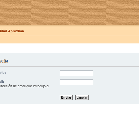
dad Aproxima
seña
rio:
il:
irección de email que introdujo al