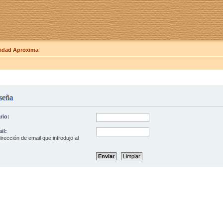
dad Aproxima
seña
rio:
il:
irección de email que introdujo al