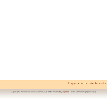
El Equipo
•
Borrar todas las cookies
Copyright© Aproxima Comunicaciones 2006-2026. Powered by
phpBB
® Forum Software © phpBB Group