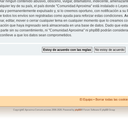
iar ningun contenido abusivo, obsceno, vulgar, difamatorio, indecente, amenazante
alquier ley de su país, el país donde "Comunidad Aproxima" está instalado o Leyes
ta y permanentemente expulsado y, si lo creemos oportuno, con notificación a su P
de todos los envíos son registradas como ayuda para reforzar estas condiciones.
A
nar, editar, mover o cerrar cualquier tema en cualquier momento que lo creamos 
mación que haya ingresado será almacenada en una base de datos. Dado que esta
 parte sin su consentimiento, ni "Comunidad Aproxima" ni phpBB podrán considera
conlleve a que los datos sean comprometidos.
El Equipo
•
Borrar todas las cookies
Copyright© Aproxima Comunicaciones 2006-2026. Powered by
phpBB
® Forum Software © phpBB Group