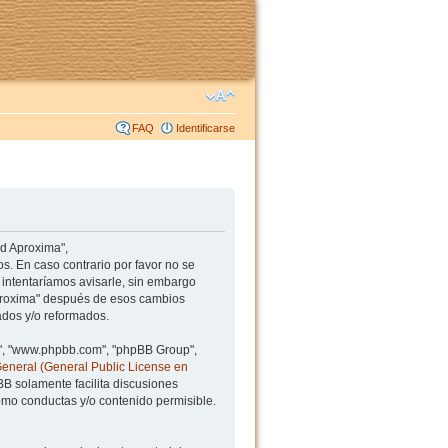
FAQ
Identificarse
ad Aproxima",
s. En caso contrario por favor no se
intentaríamos avisarle, sin embargo
Aproxima" después de esos cambios
ados y/o reformados.
BB", "www.phpbb.com", "phpBB Group",
General (General Public License en
BB solamente facilita discusiones
mo conductas y/o contenido permisible.