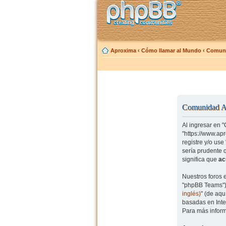
Aproxima
‹
Cómo llamar al Mundo
‹
Comuni
Comunidad Ap
Al ingresar en 
"https://www.ap
registre y/o us
sería prudente 
significa que
ac
Nuestros foros 
"phpBB Teams") 
inglés)
" (de aq
basadas en Inte
Para más inform