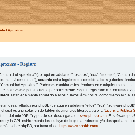
dad Aproxima
roxima - Registro
"Comunidad Aproxima" (de aquí en adelante "nosotros", "nos", "nuestro", "Comunid
roxima.es/comunidad"),
acuerda
estar legalmente sometido a los siguientes término
e "Comunidad Aproxima". Podemos cambiar estos términos en cualquier momento e 
que los revisase por su cuenta periódicamente. Seguir registrado a "Comunidad 
uerda
estar legalmente sometido a esos nuevos términos tal como fueron actualiz
están desarrollados por phpBB (de aquí en adelante "ellos", "sus", "software php
el cual es una solución de tablón de anuncios liberada bajo la "
Licencia Pública 
uí en adelante "GPL") y puede ser descargada de
www.phpbb.com
. El software php
rnet y la GPL estrictamente los excluye de lo que aprobamos y/o desaprobamos co
ación sobre phpBB, por favor visite:
https://www.phpbb.com/
.