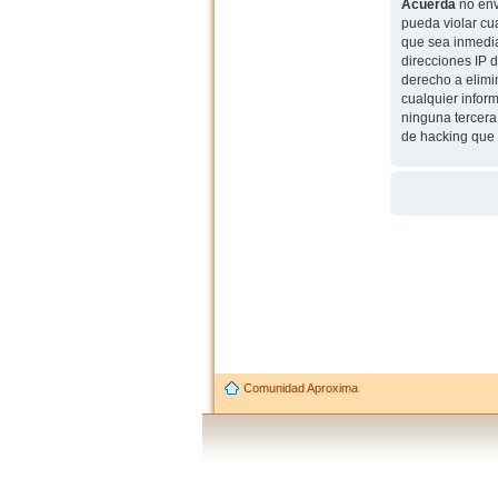
Acuerda
no env
pueda violar cu
que sea inmedia
direcciones IP 
derecho a elimi
cualquier infor
ninguna tercera
de hacking que 
Comunidad Aproxima