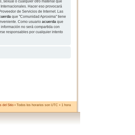
, sexual o cualquier otro material que
 Internacionales. Hacer eso provocará
roveedor de Servicios de Internet. Las
cuerda
que "Comunidad Aproxima" tiene
conveniente. Como usuario
acuerda
que
 información no será compartida con
rse responsables por cualquier intento
 del Sitio
• Todos los horarios son UTC + 1 hora