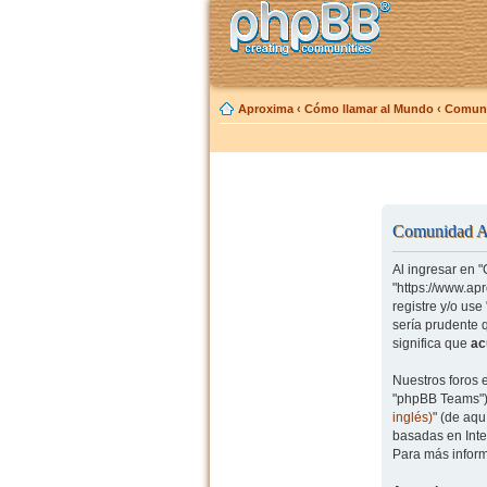
Aproxima
‹
Cómo llamar al Mundo
‹
Comuni
Comunidad Ap
Al ingresar en 
"https://www.ap
registre y/o us
sería prudente 
significa que
ac
Nuestros foros 
"phpBB Teams") 
inglés)
" (de aq
basadas en Inte
Para más inform