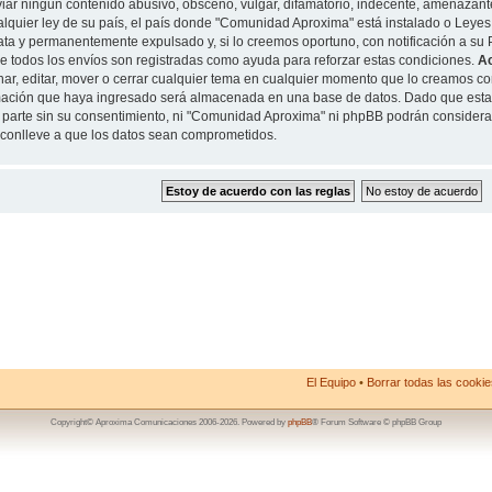
iar ningun contenido abusivo, obsceno, vulgar, difamatorio, indecente, amenazante
alquier ley de su país, el país donde "Comunidad Aproxima" está instalado o Leyes
ta y permanentemente expulsado y, si lo creemos oportuno, con notificación a su P
de todos los envíos son registradas como ayuda para reforzar estas condiciones.
A
nar, editar, mover o cerrar cualquier tema en cualquier momento que lo creamos 
mación que haya ingresado será almacenada en una base de datos. Dado que esta
 parte sin su consentimiento, ni "Comunidad Aproxima" ni phpBB podrán considera
conlleve a que los datos sean comprometidos.
El Equipo
•
Borrar todas las cookies
Copyright© Aproxima Comunicaciones 2006-2026. Powered by
phpBB
® Forum Software © phpBB Group