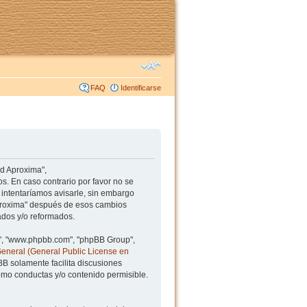
FAQ
Identificarse
ad Aproxima",
s. En caso contrario por favor no se
intentaríamos avisarle, sin embargo
Aproxima" después de esos cambios
ados y/o reformados.
BB", "www.phpbb.com", "phpBB Group",
General (General Public License en
BB solamente facilita discusiones
mo conductas y/o contenido permisible.