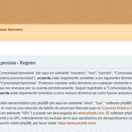
dad Aproxima
roxima - Registro
"Comunidad Aproxima" (de aquí en adelante "nosotros", "nos", "nuestro", "Comunid
roxima.es/comunidad"),
acuerda
estar legalmente sometido a los siguientes término
e "Comunidad Aproxima". Podemos cambiar estos términos en cualquier momento e 
que los revisase por su cuenta periódicamente. Seguir registrado a "Comunidad 
uerda
estar legalmente sometido a esos nuevos términos tal como fueron actualiz
están desarrollados por phpBB (de aquí en adelante "ellos", "sus", "software php
el cual es una solución de tablón de anuncios liberada bajo la "
Licencia Pública 
uí en adelante "GPL") y puede ser descargada de
www.phpbb.com
. El software php
rnet y la GPL estrictamente los excluye de lo que aprobamos y/o desaprobamos co
ación sobre phpBB, por favor visite:
https://www.phpbb.com/
.