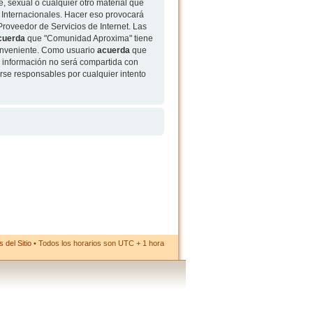
, sexual o cualquier otro material que
 Internacionales. Hacer eso provocará
roveedor de Servicios de Internet. Las
cuerda
que "Comunidad Aproxima" tiene
conveniente. Como usuario
acuerda
que
 información no será compartida con
rse responsables por cualquier intento
 del Sitio
• Todos los horarios son UTC + 1 hora