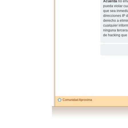
Acuerda
no env
pueda violar cu
que sea inmedia
direcciones IP 
derecho a elimi
cualquier infor
ninguna tercera
de hacking que 
Comunidad Aproxima