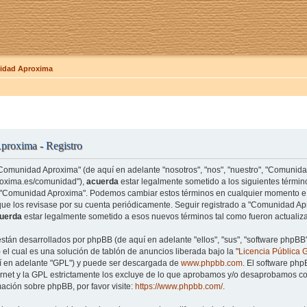
dad Aproxima
roxima - Registro
"Comunidad Aproxima" (de aquí en adelante "nosotros", "nos", "nuestro", "Comunid
roxima.es/comunidad"),
acuerda
estar legalmente sometido a los siguientes término
e "Comunidad Aproxima". Podemos cambiar estos términos en cualquier momento e 
que los revisase por su cuenta periódicamente. Seguir registrado a "Comunidad 
uerda
estar legalmente sometido a esos nuevos términos tal como fueron actualiz
están desarrollados por phpBB (de aquí en adelante "ellos", "sus", "software php
el cual es una solución de tablón de anuncios liberada bajo la "
Licencia Pública 
uí en adelante "GPL") y puede ser descargada de
www.phpbb.com
. El software php
rnet y la GPL estrictamente los excluye de lo que aprobamos y/o desaprobamos co
ación sobre phpBB, por favor visite:
https://www.phpbb.com/
.