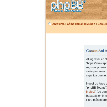
Aproxima
‹
Cómo llamar al Mundo
‹
Comuni
Comunidad Ap
Al ingresar en 
"https://www.ap
registre y/o us
sería prudente 
significa que
ac
Nuestros foros 
"phpBB Teams") 
inglés)
" (de aq
basadas en Inte
Para más inform