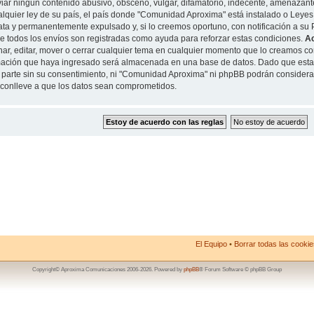
iar ningun contenido abusivo, obsceno, vulgar, difamatorio, indecente, amenazante
alquier ley de su país, el país donde "Comunidad Aproxima" está instalado o Leyes
ta y permanentemente expulsado y, si lo creemos oportuno, con notificación a su P
de todos los envíos son registradas como ayuda para reforzar estas condiciones.
A
nar, editar, mover o cerrar cualquier tema en cualquier momento que lo creamos 
mación que haya ingresado será almacenada en una base de datos. Dado que esta
 parte sin su consentimiento, ni "Comunidad Aproxima" ni phpBB podrán considera
conlleve a que los datos sean comprometidos.
El Equipo
•
Borrar todas las cookies
Copyright© Aproxima Comunicaciones 2006-2026. Powered by
phpBB
® Forum Software © phpBB Group