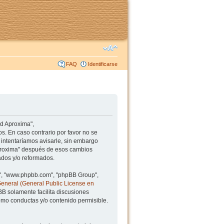
FAQ
Identificarse
ad Aproxima",
s. En caso contrario por favor no se
intentaríamos avisarle, sin embargo
Aproxima" después de esos cambios
ados y/o reformados.
BB", "www.phpbb.com", "phpBB Group",
General (General Public License en
BB solamente facilita discusiones
mo conductas y/o contenido permisible.