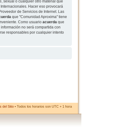
, sexual o cualquier otro material que
 Internacionales. Hacer eso provocará
roveedor de Servicios de Internet. Las
cuerda
que "Comunidad Aproxima" tiene
conveniente. Como usuario
acuerda
que
 información no será compartida con
rse responsables por cualquier intento
 del Sitio
• Todos los horarios son UTC + 1 hora