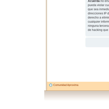
Acuerda
no env
pueda violar cu
que sea inmedia
direcciones IP 
derecho a elimi
cualquier infor
ninguna tercera
de hacking que 
Comunidad Aproxima