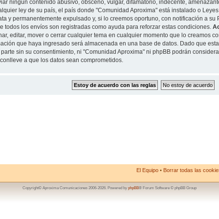
iar ningun contenido abusivo, obsceno, vulgar, difamatorio, indecente, amenazante
alquier ley de su país, el país donde "Comunidad Aproxima" está instalado o Leyes
ta y permanentemente expulsado y, si lo creemos oportuno, con notificación a su P
de todos los envíos son registradas como ayuda para reforzar estas condiciones.
A
nar, editar, mover o cerrar cualquier tema en cualquier momento que lo creamos 
mación que haya ingresado será almacenada en una base de datos. Dado que esta
 parte sin su consentimiento, ni "Comunidad Aproxima" ni phpBB podrán considera
conlleve a que los datos sean comprometidos.
El Equipo
•
Borrar todas las cookies
Copyright© Aproxima Comunicaciones 2006-2026. Powered by
phpBB
® Forum Software © phpBB Group