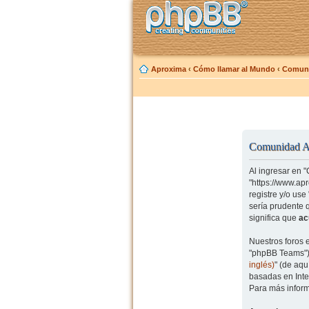
Aproxima
‹
Cómo llamar al Mundo
‹
Comuni
Comunidad Ap
Al ingresar en 
"https://www.ap
registre y/o us
sería prudente 
significa que
ac
Nuestros foros 
"phpBB Teams") 
inglés)
" (de aq
basadas en Inte
Para más inform