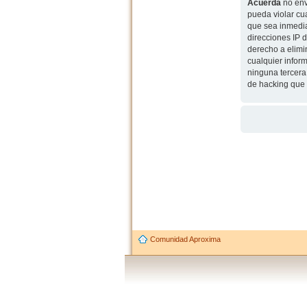
Acuerda
no env
pueda violar cu
que sea inmedia
direcciones IP 
derecho a elimi
cualquier infor
ninguna tercera
de hacking que 
Comunidad Aproxima