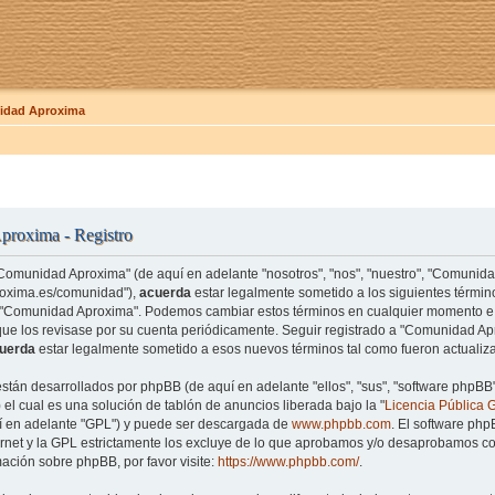
dad Aproxima
roxima - Registro
"Comunidad Aproxima" (de aquí en adelante "nosotros", "nos", "nuestro", "Comunid
roxima.es/comunidad"),
acuerda
estar legalmente sometido a los siguientes término
e "Comunidad Aproxima". Podemos cambiar estos términos en cualquier momento e 
que los revisase por su cuenta periódicamente. Seguir registrado a "Comunidad 
uerda
estar legalmente sometido a esos nuevos términos tal como fueron actualiz
están desarrollados por phpBB (de aquí en adelante "ellos", "sus", "software php
el cual es una solución de tablón de anuncios liberada bajo la "
Licencia Pública 
uí en adelante "GPL") y puede ser descargada de
www.phpbb.com
. El software php
rnet y la GPL estrictamente los excluye de lo que aprobamos y/o desaprobamos co
ación sobre phpBB, por favor visite:
https://www.phpbb.com/
.