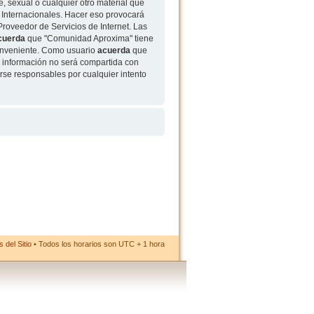
, sexual o cualquier otro material que
 Internacionales. Hacer eso provocará
roveedor de Servicios de Internet. Las
cuerda
que "Comunidad Aproxima" tiene
conveniente. Como usuario
acuerda
que
 información no será compartida con
rse responsables por cualquier intento
 del Sitio
• Todos los horarios son UTC + 1 hora