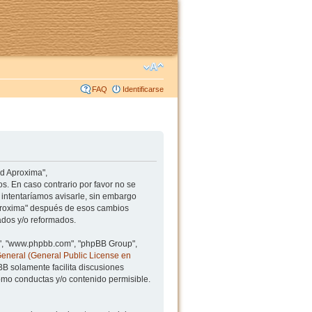
FAQ
Identificarse
ad Aproxima",
s. En caso contrario por favor no se
intentaríamos avisarle, sin embargo
Aproxima" después de esos cambios
ados y/o reformados.
BB", "www.phpbb.com", "phpBB Group",
General (General Public License en
BB solamente facilita discusiones
mo conductas y/o contenido permisible.