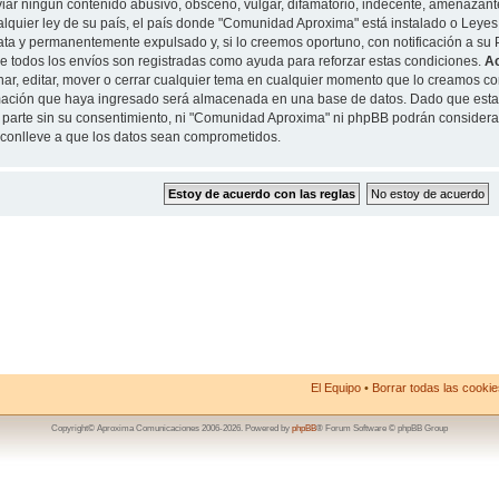
iar ningun contenido abusivo, obsceno, vulgar, difamatorio, indecente, amenazante
alquier ley de su país, el país donde "Comunidad Aproxima" está instalado o Leyes
ta y permanentemente expulsado y, si lo creemos oportuno, con notificación a su P
de todos los envíos son registradas como ayuda para reforzar estas condiciones.
A
nar, editar, mover o cerrar cualquier tema en cualquier momento que lo creamos 
mación que haya ingresado será almacenada en una base de datos. Dado que esta
 parte sin su consentimiento, ni "Comunidad Aproxima" ni phpBB podrán considera
conlleve a que los datos sean comprometidos.
El Equipo
•
Borrar todas las cookies
Copyright© Aproxima Comunicaciones 2006-2026. Powered by
phpBB
® Forum Software © phpBB Group