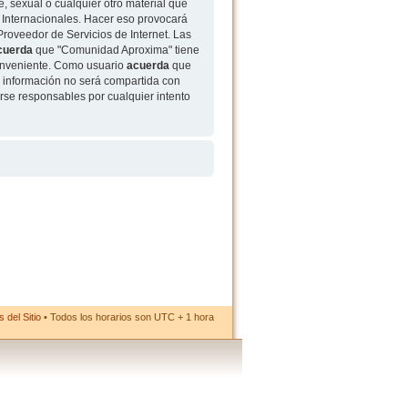
, sexual o cualquier otro material que
 Internacionales. Hacer eso provocará
roveedor de Servicios de Internet. Las
cuerda
que "Comunidad Aproxima" tiene
conveniente. Como usuario
acuerda
que
 información no será compartida con
rse responsables por cualquier intento
 del Sitio
• Todos los horarios son UTC + 1 hora