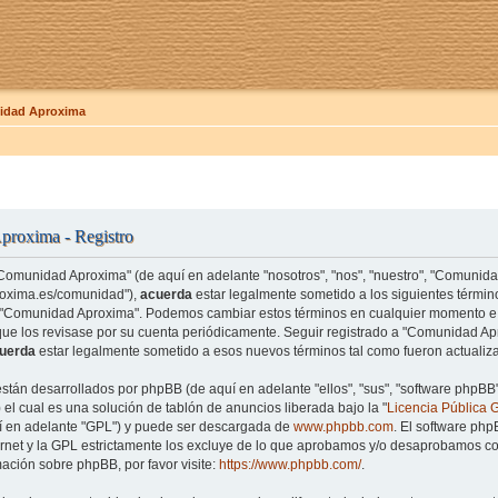
dad Aproxima
roxima - Registro
"Comunidad Aproxima" (de aquí en adelante "nosotros", "nos", "nuestro", "Comunid
roxima.es/comunidad"),
acuerda
estar legalmente sometido a los siguientes término
e "Comunidad Aproxima". Podemos cambiar estos términos en cualquier momento e 
que los revisase por su cuenta periódicamente. Seguir registrado a "Comunidad 
uerda
estar legalmente sometido a esos nuevos términos tal como fueron actualiz
están desarrollados por phpBB (de aquí en adelante "ellos", "sus", "software php
el cual es una solución de tablón de anuncios liberada bajo la "
Licencia Pública 
uí en adelante "GPL") y puede ser descargada de
www.phpbb.com
. El software php
rnet y la GPL estrictamente los excluye de lo que aprobamos y/o desaprobamos co
ación sobre phpBB, por favor visite:
https://www.phpbb.com/
.