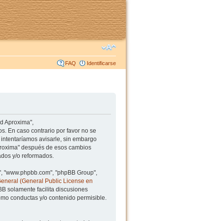
FAQ
Identificarse
ad Aproxima",
s. En caso contrario por favor no se
intentaríamos avisarle, sin embargo
Aproxima" después de esos cambios
ados y/o reformados.
BB", "www.phpbb.com", "phpBB Group",
General (General Public License en
BB solamente facilita discusiones
mo conductas y/o contenido permisible.