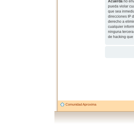
Acuerda
no env
pueda violar cu
que sea inmedia
direcciones IP 
derecho a elimi
cualquier infor
ninguna tercera
de hacking que 
Comunidad Aproxima