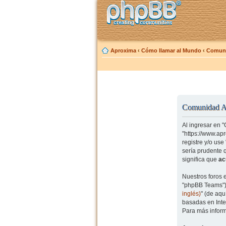
Aproxima
‹
Cómo llamar al Mundo
‹
Comuni
Comunidad Ap
Al ingresar en 
"https://www.ap
registre y/o us
sería prudente 
significa que
ac
Nuestros foros 
"phpBB Teams") 
inglés)
" (de aq
basadas en Inte
Para más inform