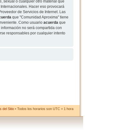
, sexual o cualquier otro material que
 Internacionales. Hacer eso provocará
roveedor de Servicios de Internet. Las
cuerda
que "Comunidad Aproxima" tiene
conveniente. Como usuario
acuerda
que
 información no será compartida con
rse responsables por cualquier intento
 del Sitio
• Todos los horarios son UTC + 1 hora