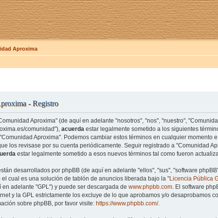
dad Aproxima
roxima - Registro
"Comunidad Aproxima" (de aquí en adelante "nosotros", "nos", "nuestro", "Comunid
roxima.es/comunidad"),
acuerda
estar legalmente sometido a los siguientes término
e "Comunidad Aproxima". Podemos cambiar estos términos en cualquier momento e 
que los revisase por su cuenta periódicamente. Seguir registrado a "Comunidad 
uerda
estar legalmente sometido a esos nuevos términos tal como fueron actualiz
están desarrollados por phpBB (de aquí en adelante "ellos", "sus", "software php
el cual es una solución de tablón de anuncios liberada bajo la "
Licencia Pública 
uí en adelante "GPL") y puede ser descargada de
www.phpbb.com
. El software php
rnet y la GPL estrictamente los excluye de lo que aprobamos y/o desaprobamos co
ación sobre phpBB, por favor visite:
https://www.phpbb.com/
.