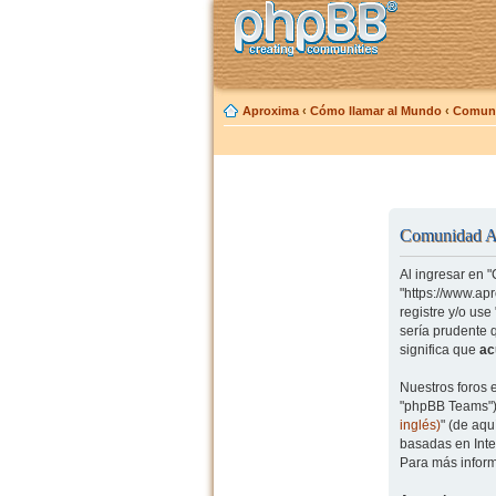
Aproxima
‹
Cómo llamar al Mundo
‹
Comuni
Comunidad Ap
Al ingresar en 
"https://www.ap
registre y/o us
sería prudente 
significa que
ac
Nuestros foros 
"phpBB Teams") 
inglés)
" (de aq
basadas en Inte
Para más inform