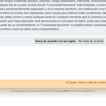
iar ningun contenido abusivo, obsceno, vulgar, difamatorio, indecente, amenazante
alquier ley de su país, el país donde "Comunidad Aproxima" está instalado o Leyes
ta y permanentemente expulsado y, si lo creemos oportuno, con notificación a su P
de todos los envíos son registradas como ayuda para reforzar estas condiciones.
A
nar, editar, mover o cerrar cualquier tema en cualquier momento que lo creamos 
mación que haya ingresado será almacenada en una base de datos. Dado que esta
 parte sin su consentimiento, ni "Comunidad Aproxima" ni phpBB podrán considera
conlleve a que los datos sean comprometidos.
El Equipo
•
Borrar todas las cookies
Copyright© Aproxima Comunicaciones 2006-2026. Powered by
phpBB
® Forum Software © phpBB Group