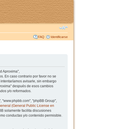
FAQ
Identificarse
ad Aproxima",
s. En caso contrario por favor no se
intentaríamos avisarle, sin embargo
Aproxima" después de esos cambios
ados y/o reformados.
BB", "www.phpbb.com", "phpBB Group",
General (General Public License en
BB solamente facilita discusiones
mo conductas y/o contenido permisible.