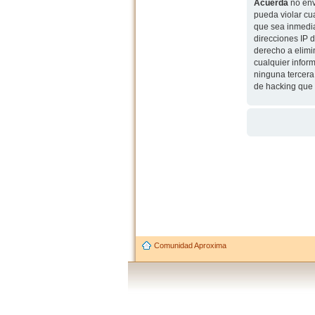
Acuerda
no env
pueda violar cu
que sea inmedia
direcciones IP 
derecho a elimi
cualquier infor
ninguna tercera
de hacking que 
Comunidad Aproxima