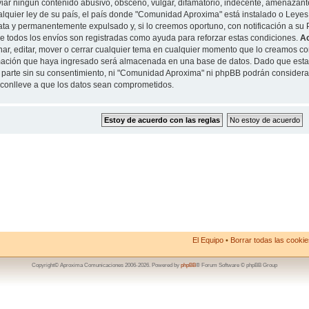
iar ningun contenido abusivo, obsceno, vulgar, difamatorio, indecente, amenazante
alquier ley de su país, el país donde "Comunidad Aproxima" está instalado o Leyes
ta y permanentemente expulsado y, si lo creemos oportuno, con notificación a su P
de todos los envíos son registradas como ayuda para reforzar estas condiciones.
A
nar, editar, mover o cerrar cualquier tema en cualquier momento que lo creamos 
mación que haya ingresado será almacenada en una base de datos. Dado que esta
 parte sin su consentimiento, ni "Comunidad Aproxima" ni phpBB podrán considera
conlleve a que los datos sean comprometidos.
El Equipo
•
Borrar todas las cookies
Copyright© Aproxima Comunicaciones 2006-2026. Powered by
phpBB
® Forum Software © phpBB Group