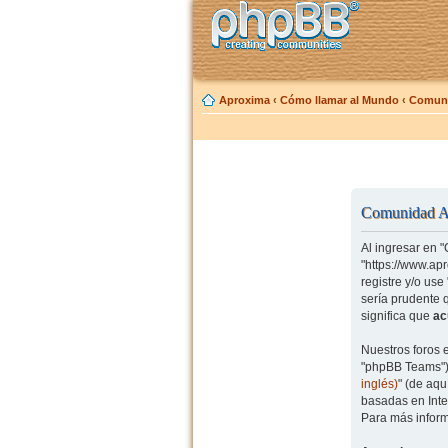
Aproxima
‹
Cómo llamar al Mundo
‹
Comuni
Comunidad Ap
Al ingresar en 
"https://www.ap
registre y/o us
sería prudente 
significa que
ac
Nuestros foros 
"phpBB Teams") 
inglés)
" (de aq
basadas en Inte
Para más inform