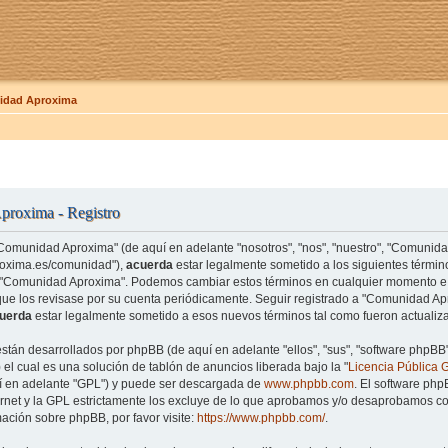
dad Aproxima
roxima - Registro
"Comunidad Aproxima" (de aquí en adelante "nosotros", "nos", "nuestro", "Comunid
roxima.es/comunidad"),
acuerda
estar legalmente sometido a los siguientes término
e "Comunidad Aproxima". Podemos cambiar estos términos en cualquier momento e 
que los revisase por su cuenta periódicamente. Seguir registrado a "Comunidad 
uerda
estar legalmente sometido a esos nuevos términos tal como fueron actualiz
están desarrollados por phpBB (de aquí en adelante "ellos", "sus", "software php
el cual es una solución de tablón de anuncios liberada bajo la "
Licencia Pública 
uí en adelante "GPL") y puede ser descargada de
www.phpbb.com
. El software php
rnet y la GPL estrictamente los excluye de lo que aprobamos y/o desaprobamos co
ación sobre phpBB, por favor visite:
https://www.phpbb.com/
.