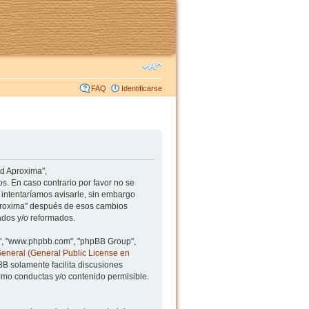
FAQ
Identificarse
ad Aproxima",
s. En caso contrario por favor no se
intentaríamos avisarle, sin embargo
Aproxima" después de esos cambios
ados y/o reformados.
BB", "www.phpbb.com", "phpBB Group",
General (General Public License en
BB solamente facilita discusiones
mo conductas y/o contenido permisible.