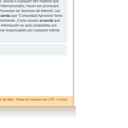
, sexual o cualquier otro material que
 Internacionales. Hacer eso provocará
roveedor de Servicios de Internet. Las
cuerda
que "Comunidad Aproxima" tiene
conveniente. Como usuario
acuerda
que
 información no será compartida con
rse responsables por cualquier intento
 del Sitio
• Todos los horarios son UTC + 1 hora