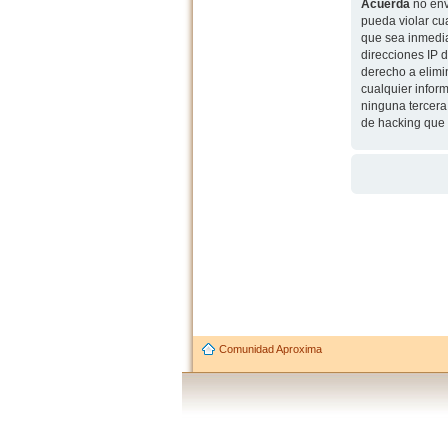
Acuerda
no env
pueda violar cu
que sea inmedia
direcciones IP 
derecho a elimi
cualquier infor
ninguna tercera
de hacking que 
Comunidad Aproxima