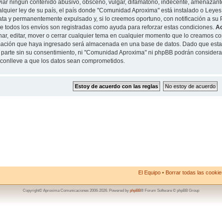
iar ningun contenido abusivo, obsceno, vulgar, difamatorio, indecente, amenazante
alquier ley de su país, el país donde "Comunidad Aproxima" está instalado o Leyes
ta y permanentemente expulsado y, si lo creemos oportuno, con notificación a su P
de todos los envíos son registradas como ayuda para reforzar estas condiciones.
A
nar, editar, mover o cerrar cualquier tema en cualquier momento que lo creamos 
mación que haya ingresado será almacenada en una base de datos. Dado que esta
 parte sin su consentimiento, ni "Comunidad Aproxima" ni phpBB podrán considera
conlleve a que los datos sean comprometidos.
El Equipo
•
Borrar todas las cookies
Copyright© Aproxima Comunicaciones 2006-2026. Powered by
phpBB
® Forum Software © phpBB Group