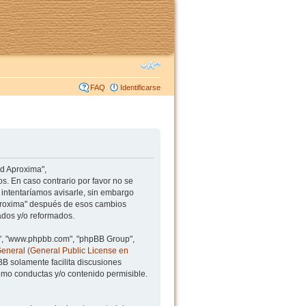
FAQ
Identificarse
ad Aproxima",
s. En caso contrario por favor no se
intentaríamos avisarle, sin embargo
Aproxima" después de esos cambios
ados y/o reformados.
BB", "www.phpbb.com", "phpBB Group",
General (General Public License en
BB solamente facilita discusiones
mo conductas y/o contenido permisible.