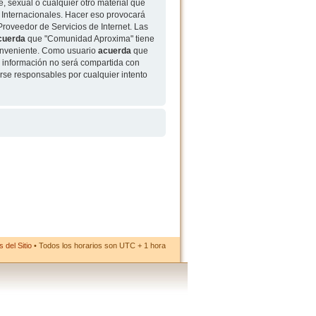
, sexual o cualquier otro material que
 Internacionales. Hacer eso provocará
roveedor de Servicios de Internet. Las
cuerda
que "Comunidad Aproxima" tiene
conveniente. Como usuario
acuerda
que
 información no será compartida con
rse responsables por cualquier intento
 del Sitio
• Todos los horarios son UTC + 1 hora