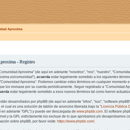
dad Aproxima
roxima - Registro
"Comunidad Aproxima" (de aquí en adelante "nosotros", "nos", "nuestro", "Comunid
roxima.es/comunidad"),
acuerda
estar legalmente sometido a los siguientes término
e "Comunidad Aproxima". Podemos cambiar estos términos en cualquier momento e 
que los revisase por su cuenta periódicamente. Seguir registrado a "Comunidad 
uerda
estar legalmente sometido a esos nuevos términos tal como fueron actualiz
están desarrollados por phpBB (de aquí en adelante "ellos", "sus", "software php
el cual es una solución de tablón de anuncios liberada bajo la "
Licencia Pública 
uí en adelante "GPL") y puede ser descargada de
www.phpbb.com
. El software php
rnet y la GPL estrictamente los excluye de lo que aprobamos y/o desaprobamos co
ación sobre phpBB, por favor visite:
https://www.phpbb.com/
.