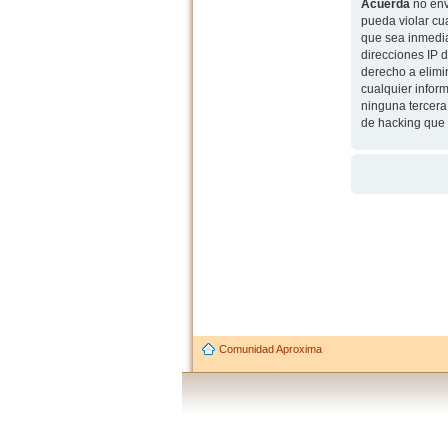
Acuerda
no env
pueda violar cu
que sea inmedia
direcciones IP 
derecho a elimi
cualquier infor
ninguna tercera
de hacking que 
Comunidad Aproxima