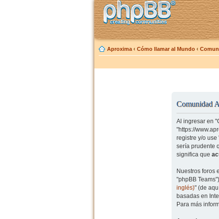
Aproxima
‹
Cómo llamar al Mundo
‹
Comuni
Comunidad Ap
Al ingresar en 
"https://www.ap
registre y/o us
sería prudente 
significa que
ac
Nuestros foros 
"phpBB Teams") 
inglés)
" (de aq
basadas en Inte
Para más inform