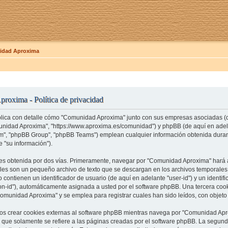
dad Aproxima
roxima - Política de privacidad
xplica con detalle cómo "Comunidad Aproxima" junto con sus empresas asociadas (de
unidad Aproxima", "https://www.aproxima.es/comunidad") y phpBB (de aquí en adelan
, "phpBB Group", "phpBB Teams") emplean cualquier información obtenida durant
 "su información").
es obtenida por dos vías. Primeramente, navegar por "Comunidad Aproxima" hará 
ales son un pequeño archivo de texto que se descargan en los archivos temporale
 contienen un identificador de usuario (de aquí en adelante "user-id") y un identi
on-id"), automáticamente asignada a usted por el software phpBB. Una tercera co
omunidad Aproxima" y se emplea para registrar cuales han sido leídos, con objeto 
 crear cookies externas al software phpBB mientras navega por "Comunidad Apro
que solamente se refiere a las páginas creadas por el software phpBB. La segun