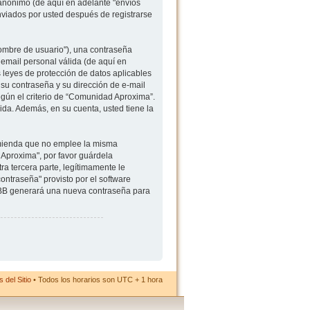
 anónimo (de aquí en adelante "envíos
viados por usted después de registrarse
ombre de usuario"), una contraseña
 email personal válida (de aquí en
 leyes de protección de datos aplicables
su contraseña y su dirección de e-mail
egún el criterio de “Comunidad Aproxima”.
ida. Además, en su cuenta, usted tiene la
comienda que no emplee la misma
Aproxima", por favor guárdela
 tercera parte, legítimamente le
ontraseña" provisto por el software
hpBB generará una nueva contraseña para
 del Sitio
• Todos los horarios son UTC + 1 hora