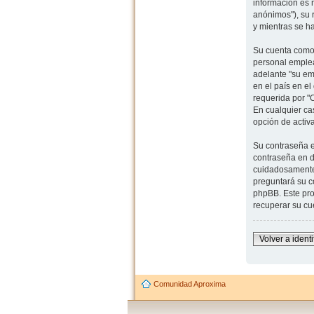
información es 
anónimos"), su 
y mientras se h
Su cuenta como 
personal emplea
adelante "su em
en el país en e
requerida por "
En cualquier ca
opción de activ
Su contraseña e
contraseña en d
cuidadosamente 
preguntará su co
phpBB. Este pro
recuperar su cu
Volver a identi
Comunidad Aproxima