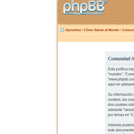
Aproxima
‹
Cómo llamar al Mundo
‹
Comuni
Comunidad Ap
Esta política e
"nuestro", "Com
"www.phpbb.com"
aquí en adelante
Su información 
cookies, las cu
dos cookies sólo
adelante "sessi
por temas en "C
Además podemos
este documento 