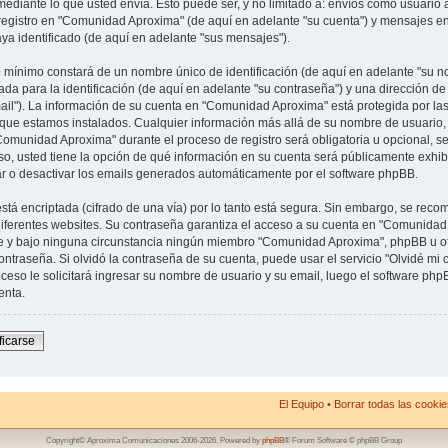
mediante lo que usted envía. Esto puede ser, y no limitado a: envíos como usuario
registro en "Comunidad Aproxima" (de aquí en adelante "su cuenta") y mensajes en
aya identificado (de aquí en adelante "sus mensajes").
mínimo constará de un nombre único de identificación (de aquí en adelante "su n
da para la identificación (de aquí en adelante "su contraseña") y una dirección de
ail"). La información de su cuenta en "Comunidad Aproxima" está protegida por las
l que estamos instalados. Cualquier información más allá de su nombre de usuario, 
Comunidad Aproxima" durante el proceso de registro será obligatoria u opcional, s
so, usted tiene la opción de qué información en su cuenta será públicamente exhib
ar o desactivar los emails generados automáticamente por el software phpBB.
stá encriptada (cifrado de una vía) por lo tanto está segura. Sin embargo, se re
iferentes websites. Su contraseña garantiza el acceso a su cuenta en "Comunidad 
y bajo ninguna circunstancia ningún miembro "Comunidad Aproxima", phpBB u otra
ntraseña. Si olvidó la contraseña de su cuenta, puede usar el servicio "Olvidé mi c
ceso le solicitará ingresar su nombre de usuario y su email, luego el software p
enta.
ficarse
El Equipo
•
Borrar todas las cookies
Copyright© Aproxima Comunicaciones 2006-2026. Powered by
phpBB
® Forum Software © phpBB Group