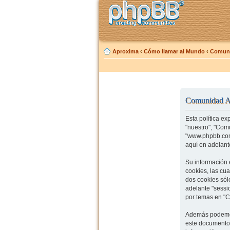
Aproxima
‹
Cómo llamar al Mundo
‹
Comuni
Comunidad Ap
Esta política e
"nuestro", "Com
"www.phpbb.com"
aquí en adelante
Su información 
cookies, las cu
dos cookies sólo
adelante "sessi
por temas en "C
Además podemos
este documento 