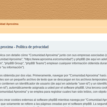
dad Aproxima
roxima - Política de privacidad
xplica con detalle cómo "Comunidad Aproxima" junto con sus empresas asociadas (de
unidad Aproxima", "https://www.aproxima.es/comunidad") y phpBB (de aquí en adelan
, "phpBB Group", "phpBB Teams") emplean cualquier información obtenida durant
 "su información").
es obtenida por dos vías. Primeramente, navegar por "Comunidad Aproxima" hará 
ales son un pequeño archivo de texto que se descargan en los archivos temporale
 contienen un identificador de usuario (de aquí en adelante "user-id") y un identi
on-id"), automáticamente asignada a usted por el software phpBB. Una tercera co
omunidad Aproxima" y se emplea para registrar cuales han sido leídos, con objeto 
 crear cookies externas al software phpBB mientras navega por "Comunidad Apro
que solamente se refiere a las páginas creadas por el software phpBB. La segun