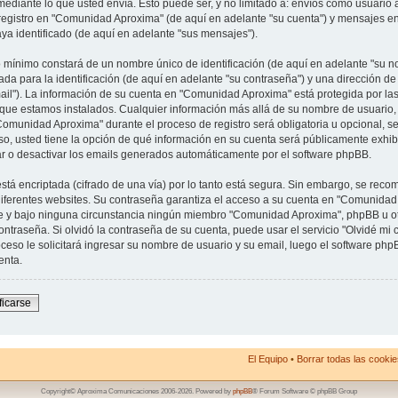
mediante lo que usted envía. Esto puede ser, y no limitado a: envíos como usuario
registro en "Comunidad Aproxima" (de aquí en adelante "su cuenta") y mensajes en
aya identificado (de aquí en adelante "sus mensajes").
mínimo constará de un nombre único de identificación (de aquí en adelante "su n
da para la identificación (de aquí en adelante "su contraseña") y una dirección de
ail"). La información de su cuenta en "Comunidad Aproxima" está protegida por las
l que estamos instalados. Cualquier información más allá de su nombre de usuario, 
Comunidad Aproxima" durante el proceso de registro será obligatoria u opcional, s
so, usted tiene la opción de qué información en su cuenta será públicamente exhib
ar o desactivar los emails generados automáticamente por el software phpBB.
stá encriptada (cifrado de una vía) por lo tanto está segura. Sin embargo, se re
iferentes websites. Su contraseña garantiza el acceso a su cuenta en "Comunidad 
y bajo ninguna circunstancia ningún miembro "Comunidad Aproxima", phpBB u otra
ntraseña. Si olvidó la contraseña de su cuenta, puede usar el servicio "Olvidé mi c
ceso le solicitará ingresar su nombre de usuario y su email, luego el software p
enta.
ficarse
El Equipo
•
Borrar todas las cookies
Copyright© Aproxima Comunicaciones 2006-2026. Powered by
phpBB
® Forum Software © phpBB Group