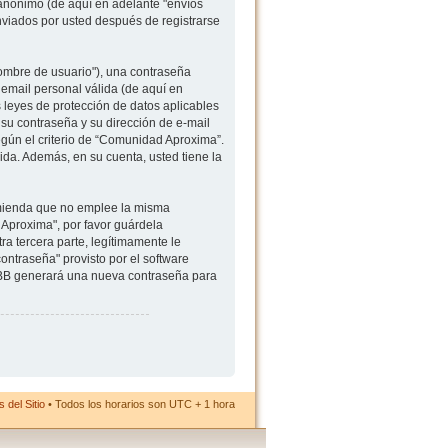
 anónimo (de aquí en adelante "envíos
viados por usted después de registrarse
ombre de usuario"), una contraseña
 email personal válida (de aquí en
 leyes de protección de datos aplicables
su contraseña y su dirección de e-mail
egún el criterio de “Comunidad Aproxima”.
ida. Además, en su cuenta, usted tiene la
comienda que no emplee la misma
Aproxima", por favor guárdela
 tercera parte, legítimamente le
ontraseña" provisto por el software
hpBB generará una nueva contraseña para
 del Sitio
• Todos los horarios son UTC + 1 hora