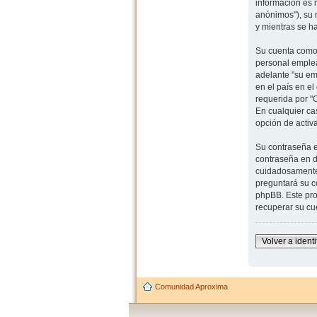
información es 
anónimos"), su 
y mientras se h
Su cuenta como 
personal emplea
adelante "su em
en el país en e
requerida por "
En cualquier ca
opción de activ
Su contraseña e
contraseña en d
cuidadosamente 
preguntará su co
phpBB. Este pro
recuperar su cu
Volver a identi
Comunidad Aproxima