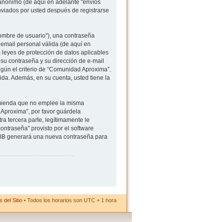
 anónimo (de aquí en adelante "envíos
viados por usted después de registrarse
ombre de usuario"), una contraseña
 email personal válida (de aquí en
 leyes de protección de datos aplicables
su contraseña y su dirección de e-mail
egún el criterio de “Comunidad Aproxima”.
ida. Además, en su cuenta, usted tiene la
comienda que no emplee la misma
Aproxima", por favor guárdela
 tercera parte, legítimamente le
ontraseña" provisto por el software
hpBB generará una nueva contraseña para
 del Sitio
• Todos los horarios son UTC + 1 hora