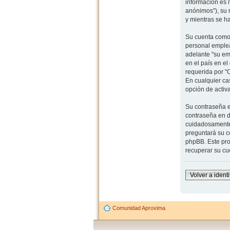
información es 
anónimos"), su 
y mientras se h
Su cuenta como 
personal emplea
adelante "su em
en el país en e
requerida por "
En cualquier ca
opción de activ
Su contraseña e
contraseña en d
cuidadosamente 
preguntará su co
phpBB. Este pro
recuperar su cu
Volver a identi
Comunidad Aproxima