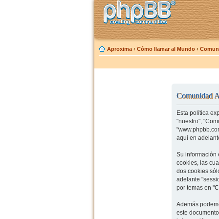
Aproxima
‹
Cómo llamar al Mundo
‹
Comuni
Comunidad Ap
Esta política e
"nuestro", "Com
"www.phpbb.com"
aquí en adelante
Su información 
cookies, las cu
dos cookies sólo
adelante "sessi
por temas en "C
Además podemos
este documento 