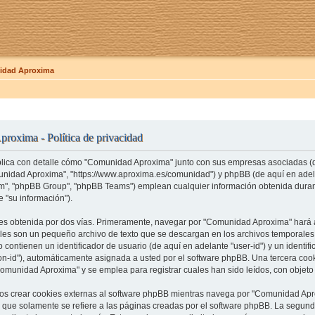
dad Aproxima
roxima - Política de privacidad
xplica con detalle cómo "Comunidad Aproxima" junto con sus empresas asociadas (de
unidad Aproxima", "https://www.aproxima.es/comunidad") y phpBB (de aquí en adelan
, "phpBB Group", "phpBB Teams") emplean cualquier información obtenida durant
 "su información").
es obtenida por dos vías. Primeramente, navegar por "Comunidad Aproxima" hará 
ales son un pequeño archivo de texto que se descargan en los archivos temporale
 contienen un identificador de usuario (de aquí en adelante "user-id") y un identi
on-id"), automáticamente asignada a usted por el software phpBB. Una tercera co
omunidad Aproxima" y se emplea para registrar cuales han sido leídos, con objeto 
 crear cookies externas al software phpBB mientras navega por "Comunidad Apro
que solamente se refiere a las páginas creadas por el software phpBB. La segun