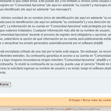
mediante lo que usted envía. Esto puede ser, y no limitado a: envíos como usuario
registro en "Comunidad Aproxima" (de aquí en adelante "su cuenta") y mensajes en
aya identificado (de aquí en adelante "sus mensajes").
mínimo constará de un nombre único de identificación (de aquí en adelante "su n
da para la identificación (de aquí en adelante "su contraseña") y una dirección de
ail"). La información de su cuenta en "Comunidad Aproxima" está protegida por las
l que estamos instalados. Cualquier información más allá de su nombre de usuario, 
Comunidad Aproxima" durante el proceso de registro será obligatoria u opcional, s
so, usted tiene la opción de qué información en su cuenta será públicamente exhib
ar o desactivar los emails generados automáticamente por el software phpBB.
stá encriptada (cifrado de una vía) por lo tanto está segura. Sin embargo, se re
iferentes websites. Su contraseña garantiza el acceso a su cuenta en "Comunidad 
y bajo ninguna circunstancia ningún miembro "Comunidad Aproxima", phpBB u otra
ntraseña. Si olvidó la contraseña de su cuenta, puede usar el servicio "Olvidé mi c
ceso le solicitará ingresar su nombre de usuario y su email, luego el software p
enta.
ficarse
El Equipo
•
Borrar todas las cookies
Copyright© Aproxima Comunicaciones 2006-2026. Powered by
phpBB
® Forum Software © phpBB Group