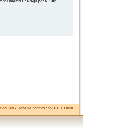
foros mientras navega por el Sitio.
 del Sitio
• Todos los horarios son UTC + 1 hora