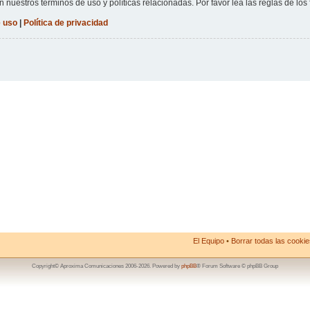
n nuestros términos de uso y políticas relacionadas. Por favor lea las reglas de los 
 uso
|
Política de privacidad
El Equipo
•
Borrar todas las cookies
Copyright© Aproxima Comunicaciones 2006-2026. Powered by
phpBB
® Forum Software © phpBB Group