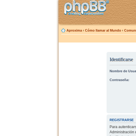
Aproxima
‹
Cómo llamar al Mundo
‹
Comuni
Identificarse
Nombre de Usua
Contraseña:
REGISTRARSE
Para autenticar
Administración 