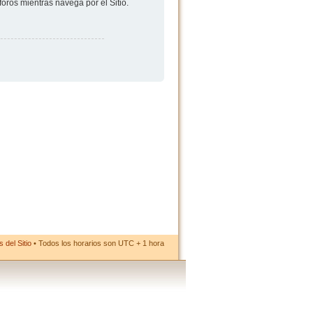
foros mientras navega por el Sitio.
 del Sitio
• Todos los horarios son UTC + 1 hora