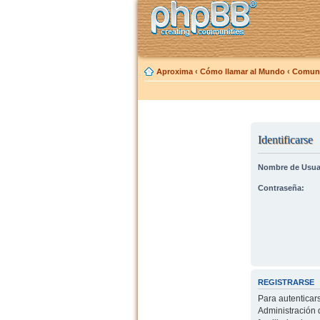
Aproxima
‹
Cómo llamar al Mundo
‹
Comuni
Identificarse
Nombre de Usua
Contraseña:
REGISTRARSE
Para autenticar
Administración 