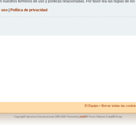
n nuestros términos de uso y políticas relacionadas. Por favor lea las reglas de los 
 uso
|
Política de privacidad
El Equipo
•
Borrar todas las cookies
Copyright© Aproxima Comunicaciones 2006-2026. Powered by
phpBB
® Forum Software © phpBB Group