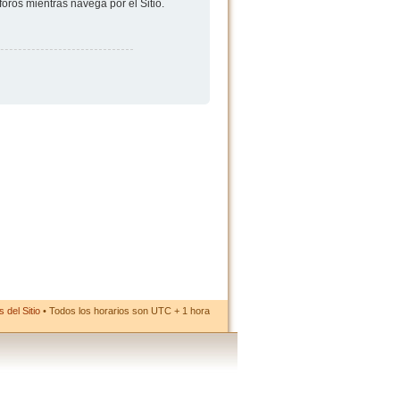
foros mientras navega por el Sitio.
 del Sitio
• Todos los horarios son UTC + 1 hora