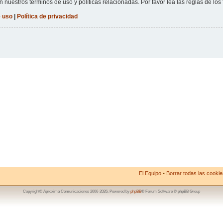
n nuestros términos de uso y políticas relacionadas. Por favor lea las reglas de los 
 uso
|
Política de privacidad
El Equipo
•
Borrar todas las cookies
Copyright© Aproxima Comunicaciones 2006-2026. Powered by
phpBB
® Forum Software © phpBB Group