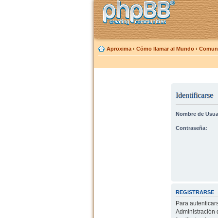
Aproxima
‹
Cómo llamar al Mundo
‹
Comuni
Identificarse
Nombre de Usua
Contraseña:
REGISTRARSE
Para autenticar
Administración 