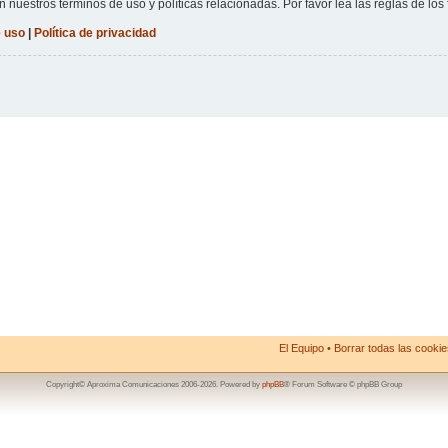
n nuestros términos de uso y políticas relacionadas. Por favor lea las reglas de los 
 uso
|
Política de privacidad
El Equipo
•
Borrar todas las cookies
Copyright© Aproxima Comunicaciones 2006-2026. Powered by
phpBB
® Forum Software © phpBB Group