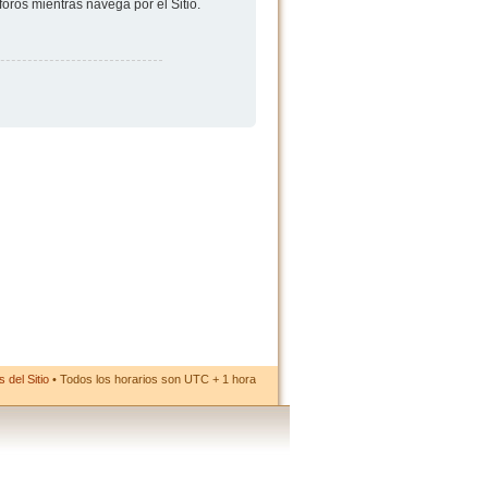
foros mientras navega por el Sitio.
 del Sitio
• Todos los horarios son UTC + 1 hora