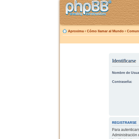
Aproxima
‹
Cómo llamar al Mundo
‹
Comuni
Identificarse
Nombre de Usua
Contraseña:
REGISTRARSE
Para autenticar
Administración 