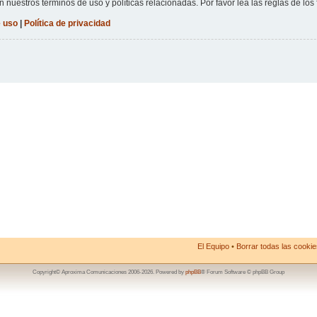
n nuestros términos de uso y políticas relacionadas. Por favor lea las reglas de los 
 uso
|
Política de privacidad
El Equipo
•
Borrar todas las cookies
Copyright© Aproxima Comunicaciones 2006-2026. Powered by
phpBB
® Forum Software © phpBB Group