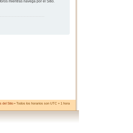
foros mientras navega por el Sitio.
 del Sitio
• Todos los horarios son UTC + 1 hora