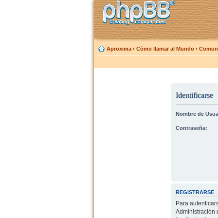
Aproxima
‹
Cómo llamar al Mundo
‹
Comuni
Identificarse
Nombre de Usua
Contraseña:
REGISTRARSE
Para autenticar
Administración 