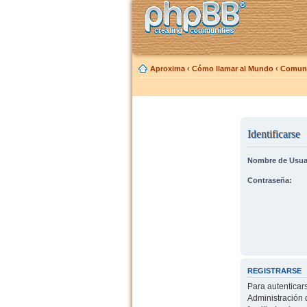
Aproxima
‹
Cómo llamar al Mundo
‹
Comuni
Identificarse
Nombre de Usua
Contraseña:
REGISTRARSE
Para autenticar
Administración 