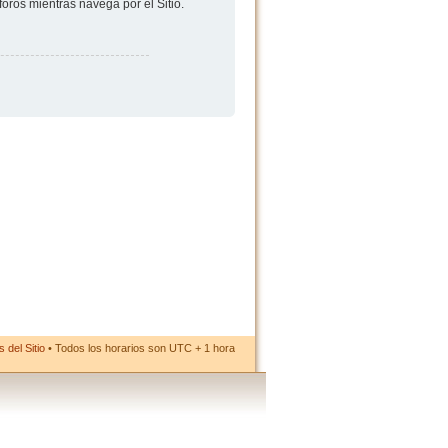
foros mientras navega por el Sitio.
 del Sitio
• Todos los horarios son UTC + 1 hora