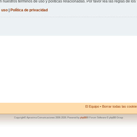
n nuestros términos de uso y políticas relacionadas. Por favor lea las reglas de los 
 uso
|
Política de privacidad
El Equipo
•
Borrar todas las cookies
Copyright© Aproxima Comunicaciones 2006-2026. Powered by
phpBB
® Forum Software © phpBB Group