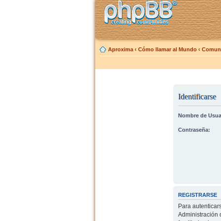
Aproxima
‹
Cómo llamar al Mundo
‹
Comuni
Identificarse
Nombre de Usua
Contraseña:
REGISTRARSE
Para autenticar
Administración 