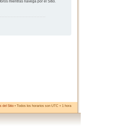
foros mientras navega por el Sitio.
 del Sitio
• Todos los horarios son UTC + 1 hora