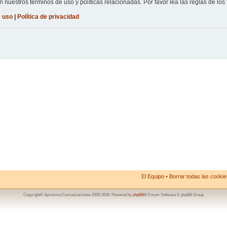
n nuestros términos de uso y políticas relacionadas. Por favor lea las reglas de los 
 uso
|
Política de privacidad
El Equipo
•
Borrar todas las cookies
Copyright© Aproxima Comunicaciones 2006-2026. Powered by
phpBB
® Forum Software © phpBB Group