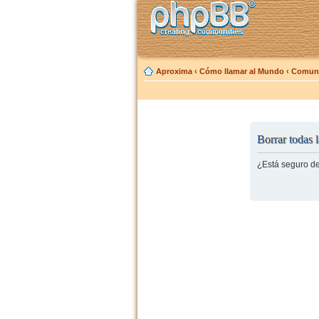
Aproxima
‹
Cómo llamar al Mundo
‹
Comuni
Borrar todas l
¿Está seguro de