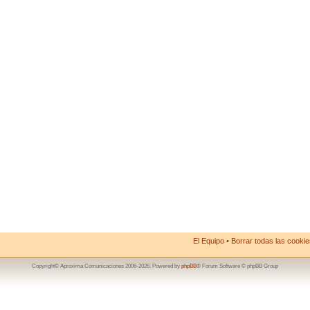
El Equipo
•
Borrar todas las cookies
Copyright© Aproxima Comunicaciones 2006-2026. Powered by
phpBB
® Forum Software © phpBB Group