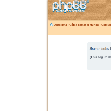
Aproxima
‹
Cómo llamar al Mundo
‹
Comuni
Borrar todas l
¿Está seguro de