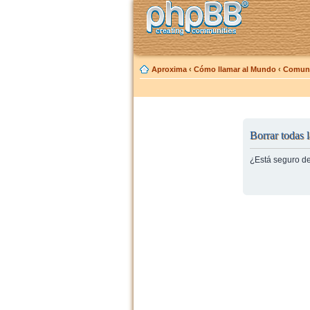
Aproxima
‹
Cómo llamar al Mundo
‹
Comuni
Borrar todas l
¿Está seguro de