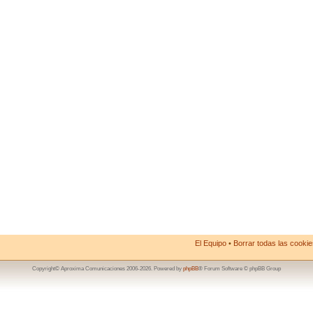
El Equipo
•
Borrar todas las cookies
Copyright© Aproxima Comunicaciones 2006-2026. Powered by
phpBB
® Forum Software © phpBB Group