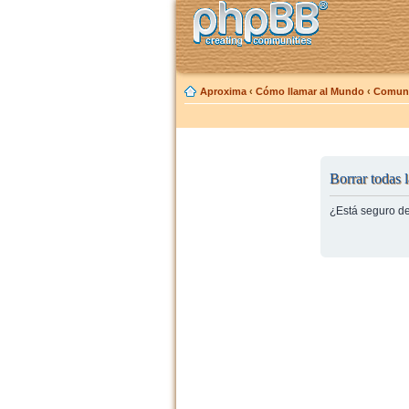
Aproxima
‹
Cómo llamar al Mundo
‹
Comuni
Borrar todas l
¿Está seguro de