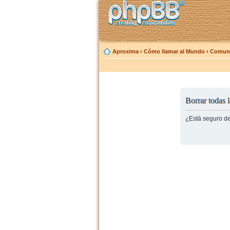
Aproxima
‹
Cómo llamar al Mundo
‹
Comuni
Borrar todas l
¿Está seguro de