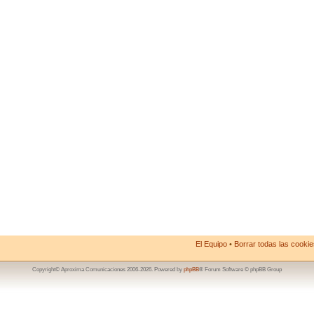
El Equipo
•
Borrar todas las cookies
Copyright© Aproxima Comunicaciones 2006-2026. Powered by
phpBB
® Forum Software © phpBB Group