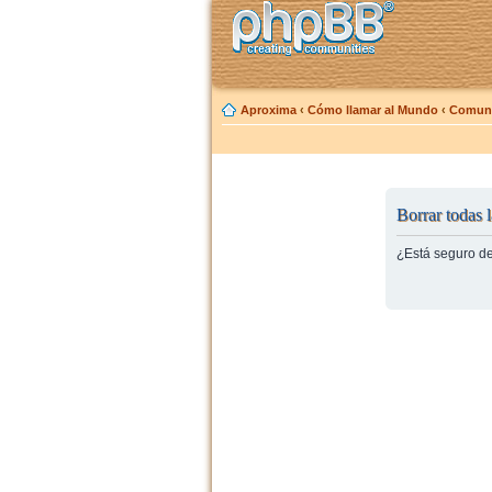
Aproxima
‹
Cómo llamar al Mundo
‹
Comuni
Borrar todas l
¿Está seguro de