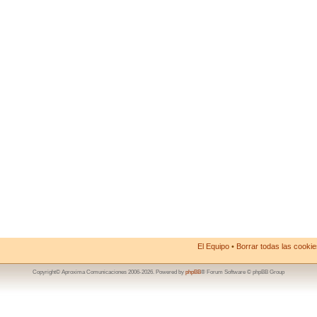
El Equipo
•
Borrar todas las cookies
Copyright© Aproxima Comunicaciones 2006-2026. Powered by
phpBB
® Forum Software © phpBB Group