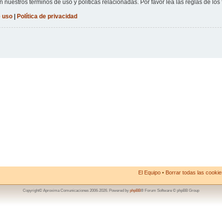
n nuestros términos de uso y políticas relacionadas. Por favor lea las reglas de los 
 uso
|
Política de privacidad
El Equipo
•
Borrar todas las cookies
Copyright© Aproxima Comunicaciones 2006-2026. Powered by
phpBB
® Forum Software © phpBB Group