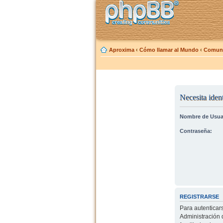
Aproxima
‹
Cómo llamar al Mundo
‹
Comuni
Necesita ident
Nombre de Usua
Contraseña:
REGISTRARSE
Para autenticar
Administración 