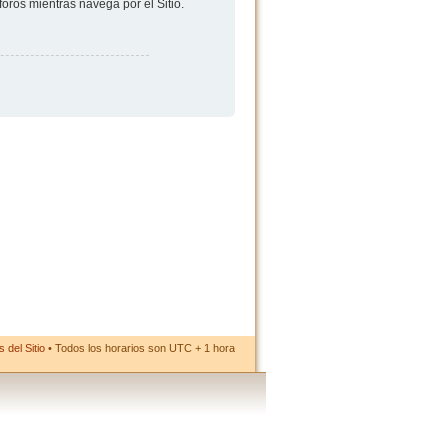
foros mientras navega por el Sitio.
 del Sitio
• Todos los horarios son UTC + 1 hora