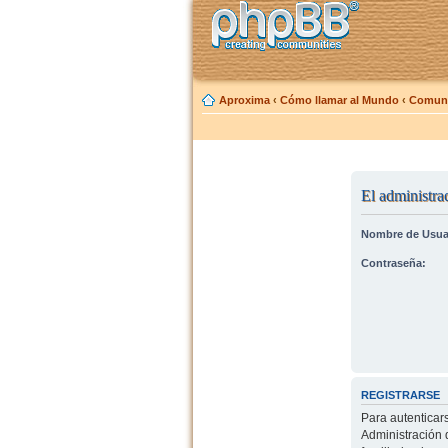
Aproxima
‹
Cómo llamar al Mundo
‹
Comuni
El administrad
Nombre de Usua
Contraseña:
REGISTRARSE
Para autenticar
Administración 