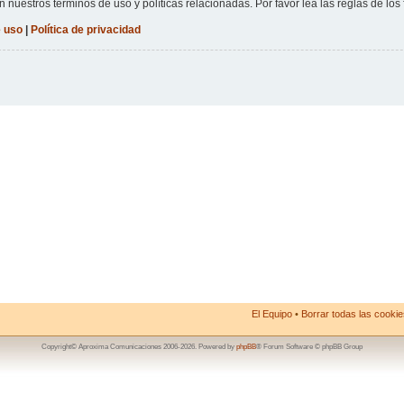
n nuestros términos de uso y políticas relacionadas. Por favor lea las reglas de los 
 uso
|
Política de privacidad
El Equipo
•
Borrar todas las cookies
Copyright© Aproxima Comunicaciones 2006-2026. Powered by
phpBB
® Forum Software © phpBB Group