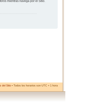
foros mientras navega por el Sitio.
 del Sitio
• Todos los horarios son UTC + 1 hora