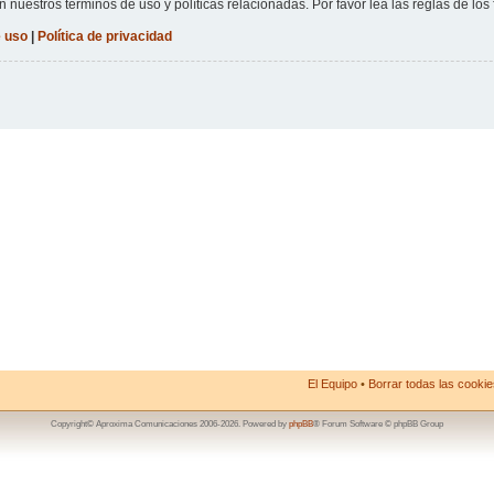
n nuestros términos de uso y políticas relacionadas. Por favor lea las reglas de los 
 uso
|
Política de privacidad
El Equipo
•
Borrar todas las cookies
Copyright© Aproxima Comunicaciones 2006-2026. Powered by
phpBB
® Forum Software © phpBB Group