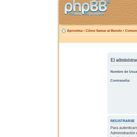
Aproxima
‹
Cómo llamar al Mundo
‹
Comuni
El administrad
Nombre de Usua
Contraseña:
REGISTRARSE
Para autenticar
Administración 