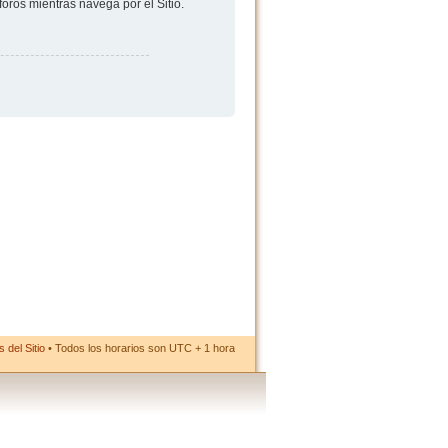
foros mientras navega por el Sitio.
 del Sitio
• Todos los horarios son UTC + 1 hora