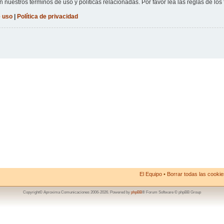
n nuestros términos de uso y políticas relacionadas. Por favor lea las reglas de los 
 uso
|
Política de privacidad
El Equipo
•
Borrar todas las cookies
Copyright© Aproxima Comunicaciones 2006-2026. Powered by
phpBB
® Forum Software © phpBB Group