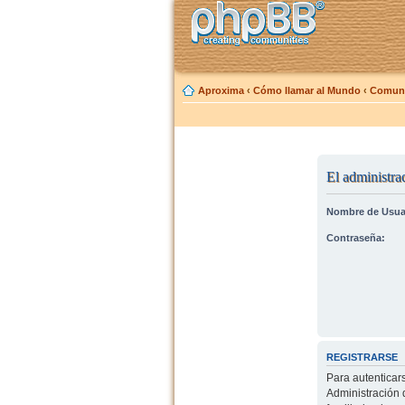
Aproxima
‹
Cómo llamar al Mundo
‹
Comuni
El administrad
Nombre de Usua
Contraseña:
REGISTRARSE
Para autenticar
Administración 