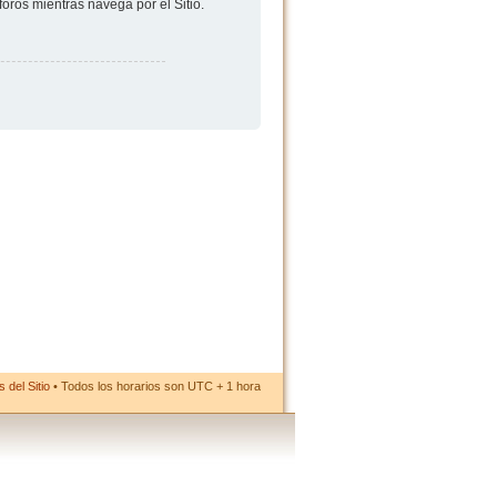
foros mientras navega por el Sitio.
 del Sitio
• Todos los horarios son UTC + 1 hora