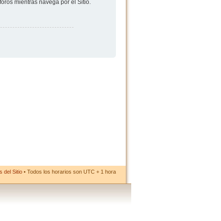
foros mientras navega por el Sitio.
 del Sitio
• Todos los horarios son UTC + 1 hora