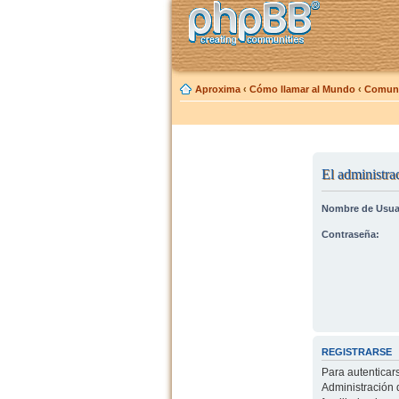
Aproxima
‹
Cómo llamar al Mundo
‹
Comuni
El administrad
Nombre de Usua
Contraseña:
REGISTRARSE
Para autenticar
Administración 