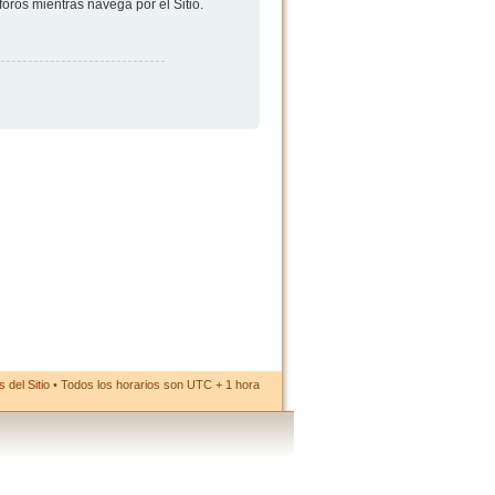
foros mientras navega por el Sitio.
 del Sitio
• Todos los horarios son UTC + 1 hora