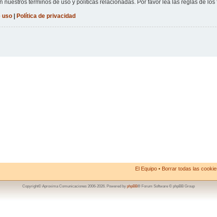
n nuestros términos de uso y políticas relacionadas. Por favor lea las reglas de los 
 uso
|
Política de privacidad
El Equipo
•
Borrar todas las cookies
Copyright© Aproxima Comunicaciones 2006-2026. Powered by
phpBB
® Forum Software © phpBB Group