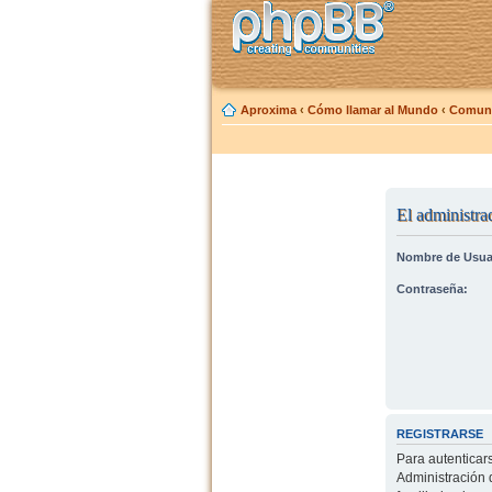
Aproxima
‹
Cómo llamar al Mundo
‹
Comuni
El administrad
Nombre de Usua
Contraseña:
REGISTRARSE
Para autenticar
Administración 