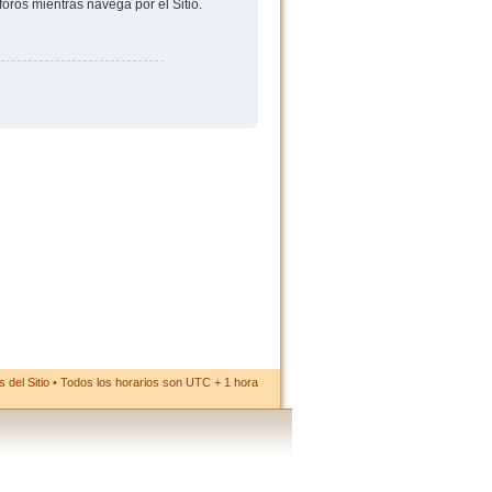
foros mientras navega por el Sitio.
 del Sitio
• Todos los horarios son UTC + 1 hora