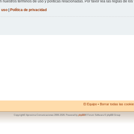
n nuestros términos de uso y políticas relacionadas. Por favor lea las reglas de los 
 uso
|
Política de privacidad
El Equipo
•
Borrar todas las cookies
Copyright© Aproxima Comunicaciones 2006-2026. Powered by
phpBB
® Forum Software © phpBB Group