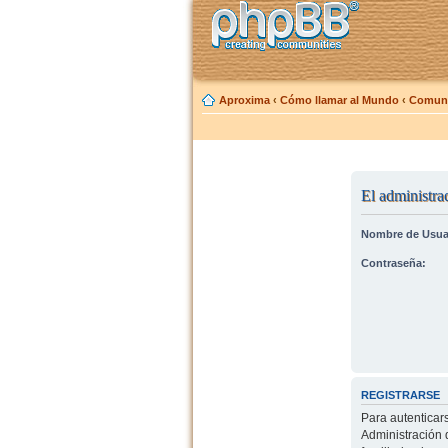
Aproxima
‹
Cómo llamar al Mundo
‹
Comuni
El administrad
Nombre de Usua
Contraseña:
REGISTRARSE
Para autenticar
Administración 