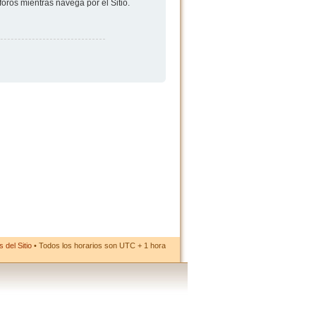
foros mientras navega por el Sitio.
 del Sitio
• Todos los horarios son UTC + 1 hora