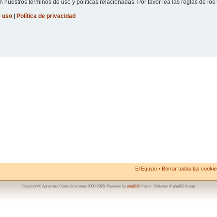
n nuestros términos de uso y políticas relacionadas. Por favor lea las reglas de los 
 uso
|
Política de privacidad
El Equipo
•
Borrar todas las cookies
Copyright© Aproxima Comunicaciones 2006-2026. Powered by
phpBB
® Forum Software © phpBB Group