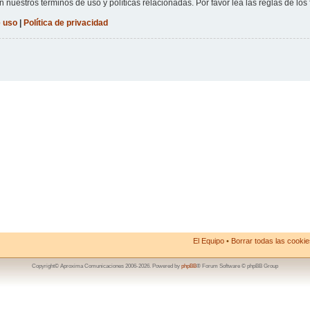
n nuestros términos de uso y políticas relacionadas. Por favor lea las reglas de los 
 uso
|
Política de privacidad
El Equipo
•
Borrar todas las cookies
Copyright© Aproxima Comunicaciones 2006-2026. Powered by
phpBB
® Forum Software © phpBB Group