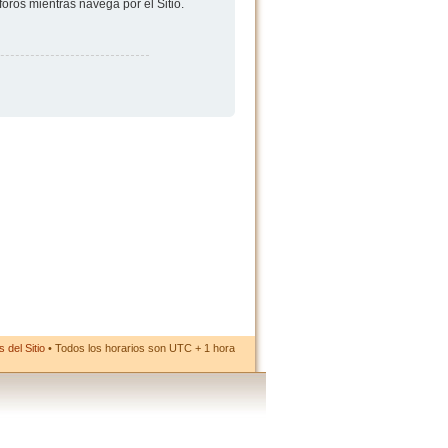
foros mientras navega por el Sitio.
 del Sitio
• Todos los horarios son UTC + 1 hora