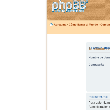
Aproxima
‹
Cómo llamar al Mundo
‹
Comuni
El administrad
Nombre de Usua
Contraseña:
REGISTRARSE
Para autenticar
Administración 