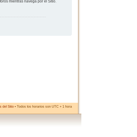
foros mientras navega por el Sitio.
 del Sitio
• Todos los horarios son UTC + 1 hora