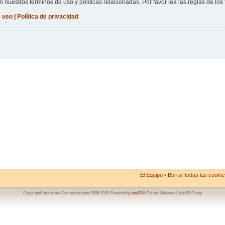
n nuestros términos de uso y políticas relacionadas. Por favor lea las reglas de los 
 uso
|
Política de privacidad
El Equipo
•
Borrar todas las cookies
Copyright© Aproxima Comunicaciones 2006-2026. Powered by
phpBB
® Forum Software © phpBB Group