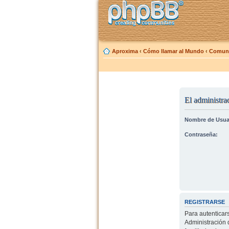
Aproxima
‹
Cómo llamar al Mundo
‹
Comuni
El administrad
Nombre de Usua
Contraseña:
REGISTRARSE
Para autenticar
Administración 