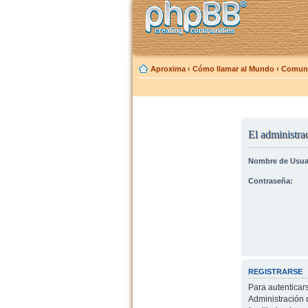
Aproxima
‹
Cómo llamar al Mundo
‹
Comuni
El administrad
Nombre de Usua
Contraseña:
REGISTRARSE
Para autenticar
Administración 