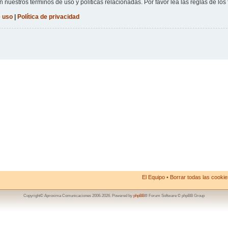
n nuestros términos de uso y políticas relacionadas. Por favor lea las reglas de los 
 uso
|
Política de privacidad
El Equipo
•
Borrar todas las cookies
Copyright© Aproxima Comunicaciones 2006-2026. Powered by
phpBB
® Forum Software © phpBB Group