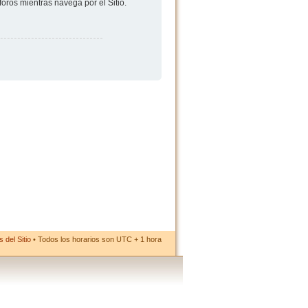
foros mientras navega por el Sitio.
 del Sitio
• Todos los horarios son UTC + 1 hora