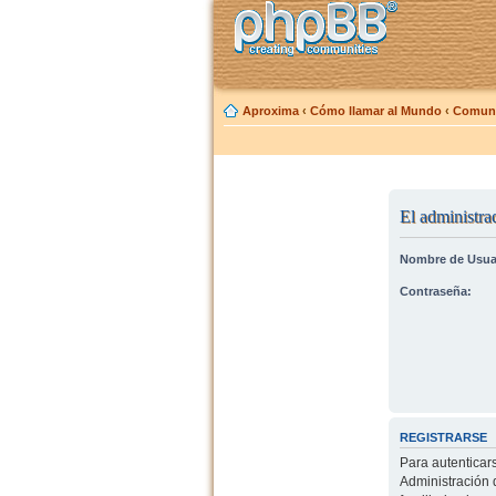
Aproxima
‹
Cómo llamar al Mundo
‹
Comuni
El administrad
Nombre de Usua
Contraseña:
REGISTRARSE
Para autenticar
Administración 