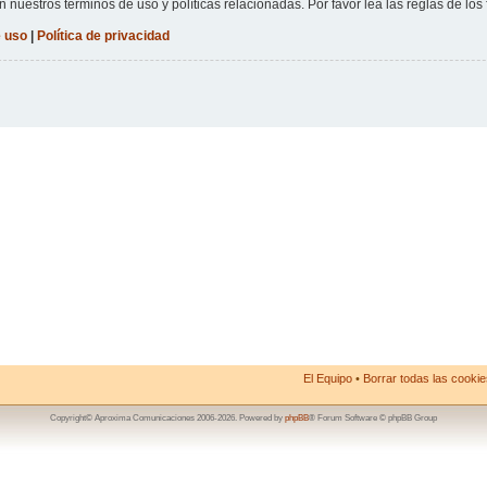
n nuestros términos de uso y políticas relacionadas. Por favor lea las reglas de los 
 uso
|
Política de privacidad
El Equipo
•
Borrar todas las cookies
Copyright© Aproxima Comunicaciones 2006-2026. Powered by
phpBB
® Forum Software © phpBB Group