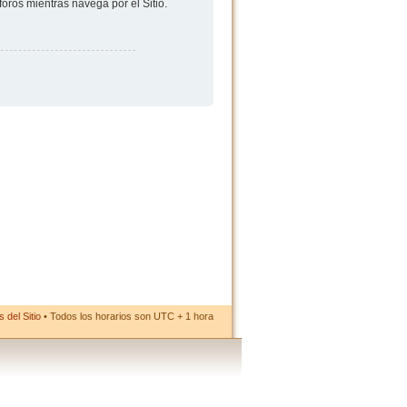
foros mientras navega por el Sitio.
 del Sitio
• Todos los horarios son UTC + 1 hora